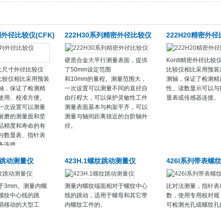
列外径比较仪(CFK)
222H30系列精密外径比较仪
222H20精密外
硬质合金大平行测量表面，提供
Kordt精密外径比
列大尺寸外径比较仪
了50mm设定范围
比较仪相比采用预装
通比较仪相比采用预装
和10mm的量程。测量范围大，
测轴，保证了检测精
轴，保证了检测精
一次设置可以测量不同的直径自
性。读数显示可以与
使用、校准方便。
由行程大，可以保护灵敏性工件
显表或传感器连接。
一次设置可以测量
测量表面基本与构架平齐，可以
耐磨的测量面和坚
测量与轴间距离很近的台阶轴外
品精度和寿命的有
径。
与数显表、指针表
备连接。
螺纹跳动测量仪
423H.1螺纹跳动测量仪
426I系列带表螺
于3mm。测量内螺
测量内螺纹端面相对于螺纹中心
比对法测量，指针表
螺纹中心线的跳
线的跳动，适用于螺母和其它带
数，使用专用校对规
易移动的大型工
内螺纹工件的。
可检测光孔或螺纹孔