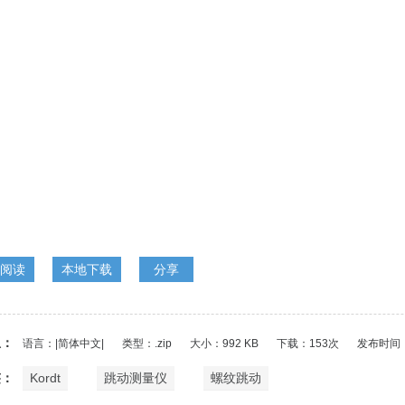
阅读
本地下载
分享
给朋
友
息：
语言：|简体中文|
类型：.zip
大小：992 KB
下载：153次
发布时间：20
签：
Kordt
跳动测量仪
螺纹跳动