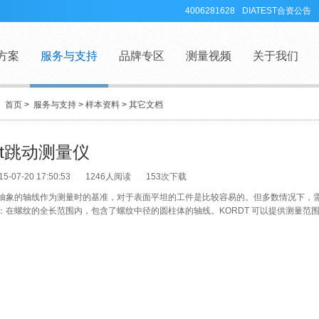
4006281628
DIATEST合资公告
方案
服务与支持
品牌专区
测量视频
关于我们
：
首页
>
服务与支持
>
样本资料
>
其它文档
rdt跳动测量仪
07-20 17:50:53
1246人阅读
153次下载
|
|
抽象的轴线作为测量时的基准，对于表面平坦的工件是比较容易的。但多数情况下，
：在螺纹的全长范围内，包含了螺纹中径的圆柱体的轴线。KORDT 可以提供测量范