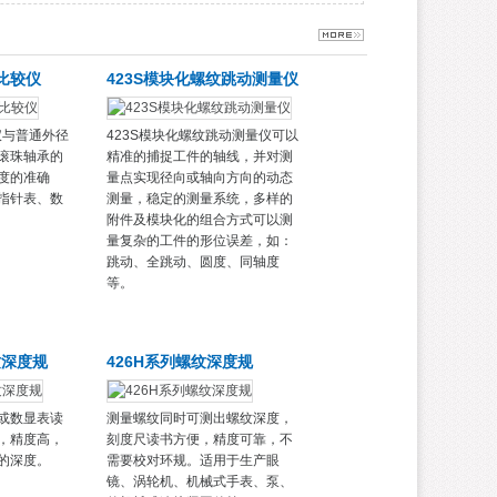
径比较仪
423S模块化螺纹跳动测量仪
较仪与普通外径
423S模块化螺纹跳动测量仪可以
滚珠轴承的
精准的捕捉工件的轴线，并对测
度的准确
量点实现径向或轴向方向的动态
指针表、数
测量，稳定的测量系统，多样的
附件及模块化的组合方式可以测
量复杂的工件的形位误差，如：
跳动、全跳动、圆度、同轴度
等。
纹深度规
426H系列螺纹深度规
或数显表读
测量螺纹同时可测出螺纹深度，
，精度高，
刻度尺读书方便，精度可靠，不
的深度。
需要校对环规。适用于生产眼
镜、涡轮机、机械式手表、泵、