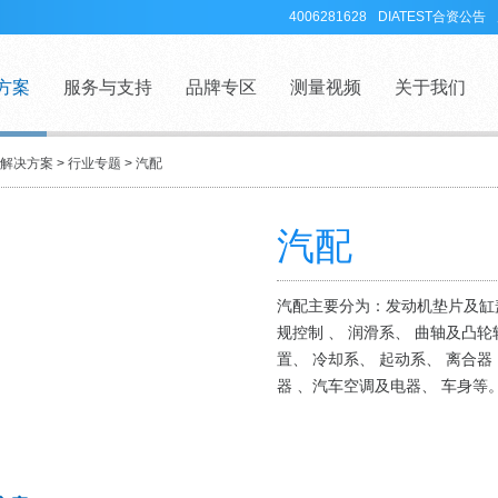
4006281628
DIATEST合资公告
方案
服务与支持
品牌专区
测量视频
关于我们
解决方案
>
行业专题
>
汽配
汽配
汽配主要分为：发动机垫片及缸
规控制 、 润滑系、 曲轴及凸
置、 冷却系、 起动系、 离合器
器 、汽车空调及电器、 车身