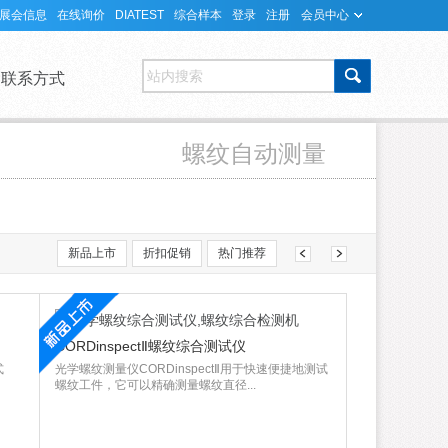
展会信息
在线询价
DIATEST
综合样本
登录
注册
会员中心
站内搜索
联系方式
螺纹自动测量
新品上市
折扣促销
热门推荐
CORDinspectⅡ螺纹综合测试仪
式
光学螺纹测量仪CORDinspectⅡ用于快速便捷地测试
螺纹工件，它可以精确测量螺纹直径...