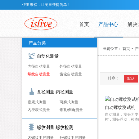
伊斯来福，让测量变得简单！
首页
产品中心
解决
产品分类
当前位置：
首页
>
产
自动化测量
内径自动测量
外径自动测量
螺纹自动测量
齿轮自动测量
排序：
默认
孔径测量
内径测量
|
塞规式测量
两瓣式测量
自动螺纹测试机
内径表式测量
锥孔/倒角测量
自动测量，测头为专
控，测头浮动，检查螺
螺纹测量
螺纹检测
|
内螺纹中径测量
外螺纹中径测量