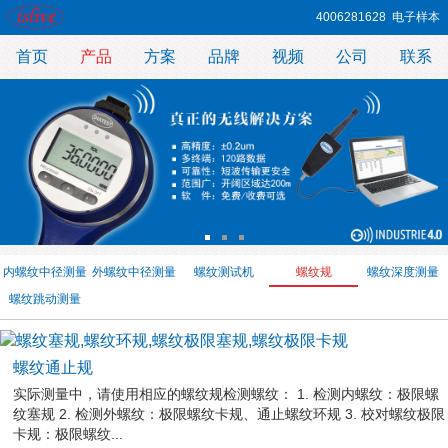
4006281628
电子样本
首页
产品
方案
品牌
视频
公司
联系
内螺纹中径测量
外螺纹中径测量
螺纹测试机
螺纹规
螺纹深度测量
螺纹跳动测量
螺纹通止规
实际测量中，请使用相应的螺纹规检测螺纹： 1. 检测内螺纹：极限螺
纹塞规 2. 检测外螺纹：极限螺纹卡规、通止螺纹环规 3. 校对螺纹极限
卡规：极限螺纹...