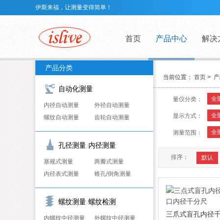
伊斯来福，让测量变得简单！
首页
产品中心
解决
产品分类
当前位置：
首页
>
产
自动化测量
全
量仪分类：
内径自动测量
外径自动测量
全
显示方式：
螺纹自动测量
齿轮自动测量
全
测量范围：
孔径测量
内径测量
|
排序：
默认
塞规式测量
两瓣式测量
内径表式测量
锥孔/倒角测量
螺纹测量
螺纹检测
|
三爪式盲孔内径
内螺纹中径测量
外螺纹中径测量