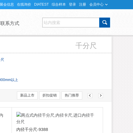
展会信息
在线询价
DIATEST
综合样本
登录
注册
会员中心
站内搜索
联系方式
千分尺
分尺
000mm以上
新品上市
折扣促销
热门推荐
内径千分尺-9388