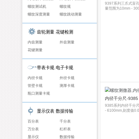
9397系列三爪式盲
螺纹测试机
螺纹规
量范围为10mm - 300
螺纹深度测量
螺纹跳动测量
齿轮测量
花键检测
|
内齿测量
外齿测量
花键测量
带表卡规
电子卡规
|
内径卡规
外径卡规
管壁卡规
测厚卡规
瓶口测量卡规
内径千分尺-9385
9385系列内径千分尺
显示仪表
数据传输
- 6100mm,刻度值0
|
百分表
千分表
万分表
杠杆表
显示仪
数据传输