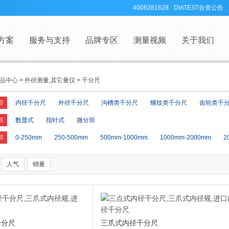
4006281628
DIATEST合资公告
方案
服务与支持
品牌专区
测量视频
关于我们
品中心
>
外径测量,其它量仪
>
千分尺
部
内径千分尺
外径千分尺
沟槽类千分尺
螺纹类千分尺
齿轮类千
部
数显式
指针式
微分筒
部
0-250mm
250-500mm
500mm-1000mm
1000mm-2000mm
2
人气
销量
千分尺
三爪式内径千分尺