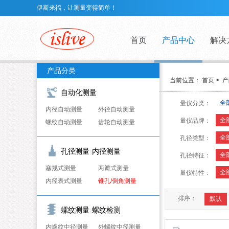
伊斯来福，让测量变得简单！
首页
产品中心
解决
产品分类
当前位置：
首页
>
产
自动化测量
全
量仪分类：
内径自动测量
外径自动测量
全
量仪品牌：
螺纹自动测量
齿轮自动测量
全
孔径类型：
孔径测量
内径测量
|
全
孔径特征：
塞规式测量
两瓣式测量
全
量仪特性：
内径表式测量
锥孔/倒角测量
排序：
默认
螺纹测量
螺纹检测
|
内螺纹中径测量
外螺纹中径测量