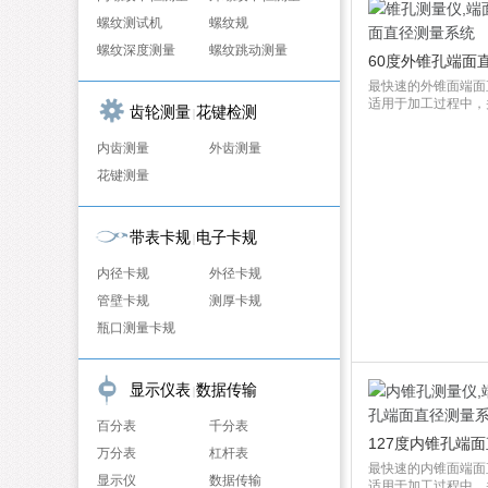
螺纹测试机
螺纹规
螺纹深度测量
螺纹跳动测量
60度外锥孔端面
最快速的外锥面端面
适用于加工过程中，并
齿轮测量
花键检测
|
内齿测量
外齿测量
花键测量
带表卡规
电子卡规
|
内径卡规
外径卡规
管壁卡规
测厚卡规
瓶口测量卡规
显示仪表
数据传输
|
百分表
千分表
127度内锥孔端
万分表
杠杆表
最快速的内锥面端面
显示仪
数据传输
适用于加工过程中，并