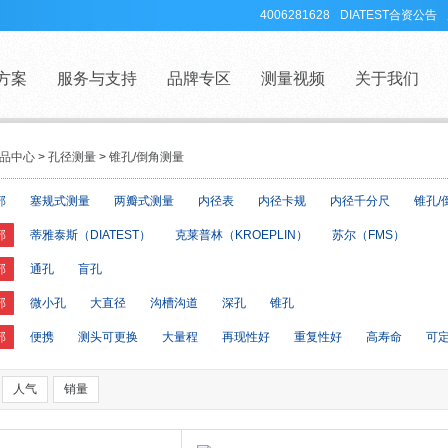
4006281628
DIATEST合资公告
方案
服务与支持
品牌专区
测量视频
关于我们
品中心
>
孔径测量
>
锥孔/倒角测量
部
塞规式测量
两瓣式测量
内径表
内径卡规
内径千分尺
锥孔/
部
蒂雅泰斯（DIATEST）
克莱普林（KROEPLIN）
苏尔（FMS）
部
通孔
盲孔
部
微小孔
大直径
沟槽沟道
深孔
锥孔
部
便携
测头可更换
大量程
再现性好
重复性好
高寿命
可
人气
销量