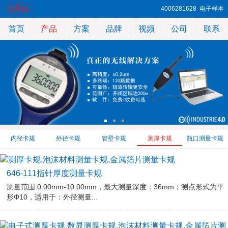
4006281628
电子样本
首页
产品
方案
品牌
视频
公司
联系
内径卡规
外径卡规
管壁卡规
测厚卡规
瓶口测量卡规
646-111指针厚度测量卡规
测量范围:0.00mm-10.00mm，最大测量深度：36mm；测点形式为平
形Φ10，适用于：外径测量...