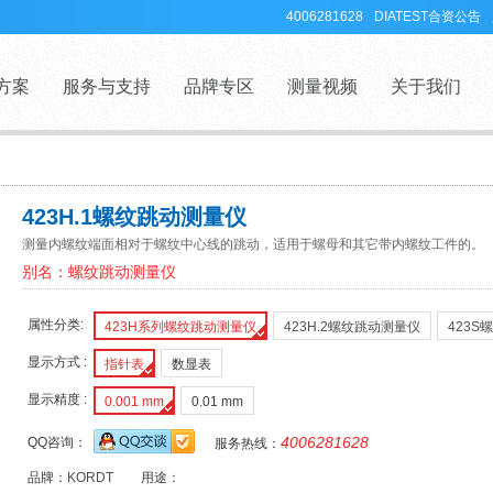
4006281628
DIATEST合资公告
方案
服务与支持
品牌专区
测量视频
关于我们
423H.1螺纹跳动测量仪
测量内螺纹端面相对于螺纹中心线的跳动，适用于螺母和其它带内螺纹工件的。
别名：螺纹跳动测量仪
属性分类:
423H系列螺纹跳动测量仪
423H.2螺纹跳动测量仪
423
显示方式 :
指针表
数显表
显示精度 :
0.001 mm
0.01 mm
4006281628
QQ咨询：
服务热线：
品牌：
KORDT
用途：