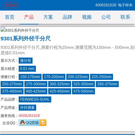
4006281628
电子样本
首页
产品
方案
品牌
视频
公司
联系
9301系列外径千分尺
9301系列外径千分尺,测量行程为25mm,测量范围为150mm - 500mm,刻
度值0.01mm.
显示方式：
微分筒
显示精度：
0.01 mm
测量行程：
150-175mm
175-200mm
200-225mm
225-250mm
250-275mm
275-300mm
300-325mm
325-350mm
350-375mm
375-400mm
400-425mm
425-450mm
475-500mm
产品品牌：
FEINMESS-SUHL
产品用途：
外径测量
服务热线：
4006281628
企业QQ：