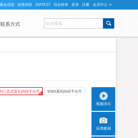
展会信息
在线询价
DIATEST
综合样本
登录
注册
会员中心
站内搜索
联系方式
系列三爪式盲孔内径千分尺
9384系列内径千分尺
视频演示
应用案例