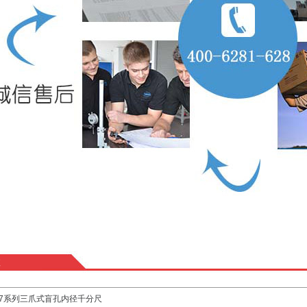
数
97系列三爪式盲孔内径千分尺