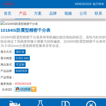
4006281628
电子样本
首页
产品
方案
品牌
视频
公司
联系
10184IS防震型精密千分表
10184IS防震型精密千分表具有和机械比较仪相似的机芯。齿轮与杠杆的
组合保证了高精度和微小测量力回程偏差。10184IS防震型精密千分表作
为 0.001mm分度值精准型量表非常合适。
显示方式：
指针表
显示精度：
0.001 mm
测点形式：
可定制
产品品牌：
KAEFER
产品用途：
服务热线：
4006281628
企业QQ：