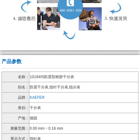
产品参数
名称：
10184IS防震型精密千分表
别名：
防震千分表,指针千分表,指示表
品牌：
KAEFER
类别：
千分表
产地：
德国
测量范围：
0.00 mm ~ 0.16 mm
显示方式：
指针表