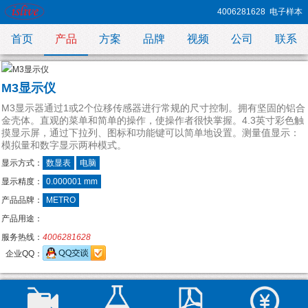
4006281628
电子样本
首页
产品
方案
品牌
视频
公司
联系
M3显示仪
M3显示器通过1或2个位移传感器进行常规的尺寸控制。拥有坚固的铝合
金壳体。直观的菜单和简单的操作，使操作者很快掌握。4.3英寸彩色触
摸显示屏，通过下拉列、图标和功能键可以简单地设置。测量值显示：
模拟量和数字显示两种模式。
显示方式：
数显表
电脑
显示精度：
0.000001 mm
产品品牌：
METRO
产品用途：
服务热线：
4006281628
企业QQ：