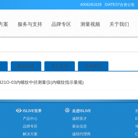
4006281628
DIATEST合资公告
方案
服务与支持
品牌专区
测量视频
关于我们
态
展会信息
员工天地
业内资讯
ISLIVE世界
走进ISLIVE
热
产品中心
诚聘英才
E
品牌专区
展会信息
解决方案
诚招代理商
C