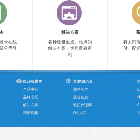
本
解决方案
目录在线
各种测量重点、难点的
有关询
部分需登
解决方案，为您量身定
付、配
制
ISLIVE世界
走进ISLIVE
热
产品中心
诚聘英才
E
品牌专区
展会信息
解决方案
诚招代理商
C
测量视频
OA 入口
京