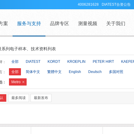
4006281628
DIATEST合资公告
方案
服务与支持
品牌专区
测量视频
关于我们
量系列电子样本、技术资料列表
全部
DIATEST
KORDT
KROEPLIN
PETER HIRT
KAEFE
牌：
全部
简体中文
繁體中文
English
Deutsch
多国对照
言：
Metro
选：
认
最多阅读
最新发布