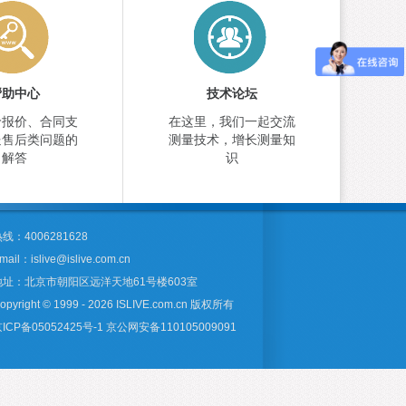
帮助中心
技术论坛
价报价、合同支
在这里，我们一起交流
送售后类问题的
测量技术，增长测量知
解答
识
线：4006281628
mail：islive@islive.com.cn
地址：北京市朝阳区远洋天地61号楼603室
opyright © 1999 - 2026 ISLIVE.com.cn 版权所有
ICP备05052425号-1
京公网安备110105009091