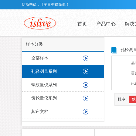
伊斯来福，让测量变得简单！
首页
产品中心
解决
样本分类
孔径测
全部样本
品
孔径测量系列
语
已
螺纹量仪系列
齿轮量仪系列
排序：
默
其它文档