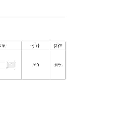
数量
小计
操作
￥0
-
删除