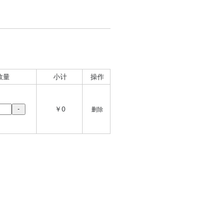
数量
小计
操作
￥0
-
删除